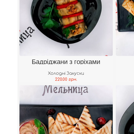
В Кошик
Бадріджани з горіхами
Холодні Закуски
220.00
грн.