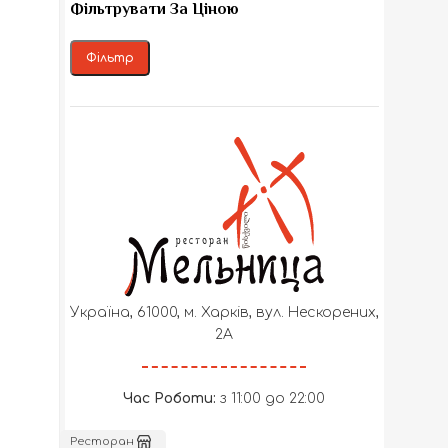
Фільтрувати За Ціною
Фільтр
Мінімальна ціна
Найбільша ціна
Україна, 61000, м. Харків, вул. Нескорених,
2А
Час Роботи:
з 11:00 до 22:00
Ресторан