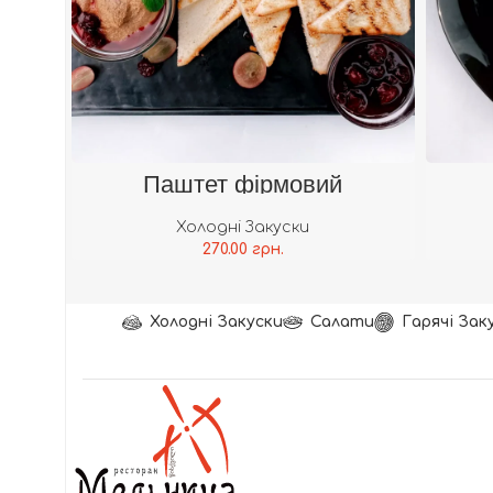
В Кошик
Паштет фірмовий
Холодні Закуски
270.00
грн.
Холодні Закуски
Салати
Гарячі Зак