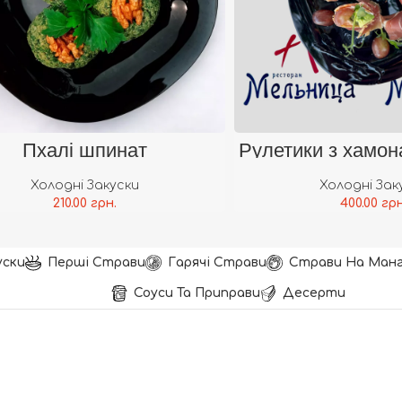
В Кошик
В 
Пхалі шпинат
Рулетики з хамон
авокад
Холодні Закуски
Холодні Зак
210.00
грн.
400.00
грн
уски
Перші Страви
Гарячі Страви
Страви На Манг
Соуси Та Приправи
Десерти