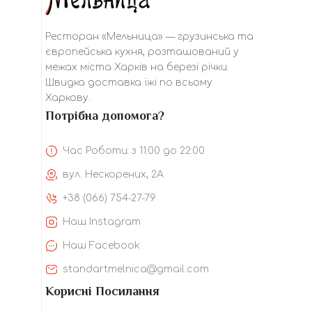
Ресторан «Мельница» — грузинська та
європейська кухня, розташований у
межах міста Харків на березі річки.
Швидка доставка їжі по всьому
Харкову.
Потрібна допомога?
Час Роботи: з 11:00 до 22:00
вул. Нескорених, 2А
+38 (066) 754-27-79
Наш Instagram
Наш Facebook
standartmelnica@gmail.com
Корисні Посилання