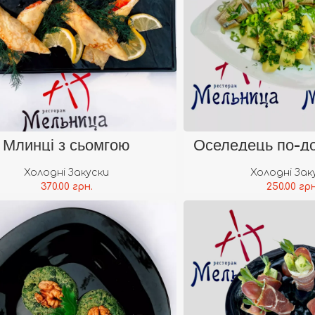
В Кошик
В 
Млинці з сьомгою
Оселедець по-д
Холодні Закуски
Холодні Зак
370.00
грн.
250.00
грн