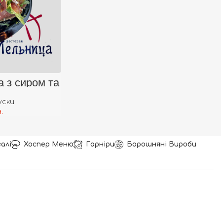
Кошик
а з сиром та
о
уски
.
алі
Хоспер Меню
Гарніри
Борошняні Вироби