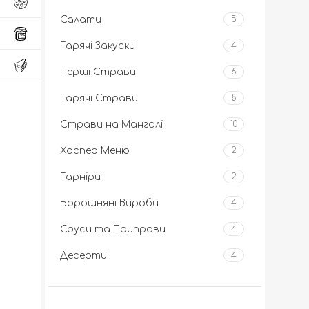
Салати
5
Гарячі Закуски
4
Перші Страви
6
Гарячі Страви
8
Страви на Мангалі
10
Хоспер Меню
2
Гарніри
2
Борошняні Вироби
4
Соуси та Приправи
4
Десерти
4