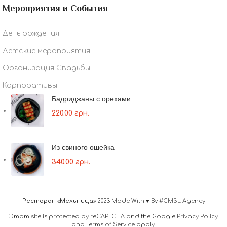
Мероприятия и События
День рождения
Детские мероприятия
Организация Свадьбы
Корпоративы
Бадриджаны с орехами
220.00
грн.
Из свиного ошейка
340.00
грн.
Ресторан «Мельница»
2023 Made With ♥
By #GMSL Agency
Этот site is protected by reCAPTCHA and the Google
Privacy Policy
and
Terms of Service
apply.