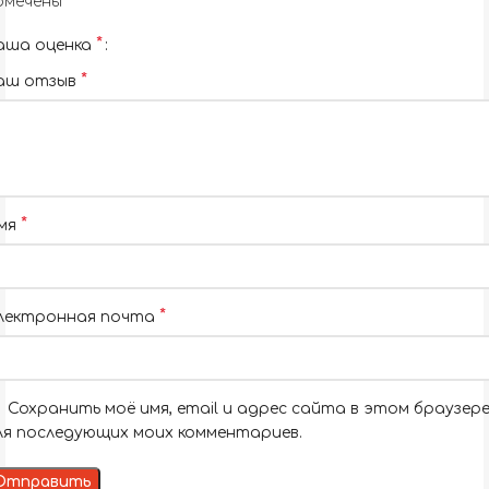
*
омечены
*
аша оценка
*
аш отзыв
*
мя
*
лектронная почта
Сохранить моё имя, email и адрес сайта в этом браузер
ля последующих моих комментариев.