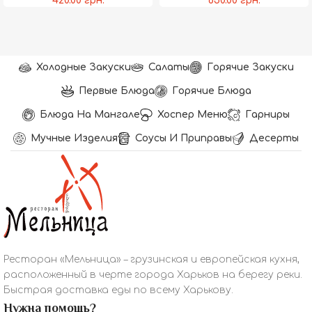
420.00
грн.
650.00
грн.
Холодные Закуски
Салаты
Горячие Закуски
Первые Блюда
Горячие Блюда
Блюда На Мангале
Хоспер Меню
Гарниры
Мучные Изделия
Соусы И Приправы
Десерты
Ресторан «Мельница» – грузинская и европейская кухня,
расположенный в черте города Харьков на берегу реки.
Быстрая доставка еды по всему Харькову.
Нужна помощь?