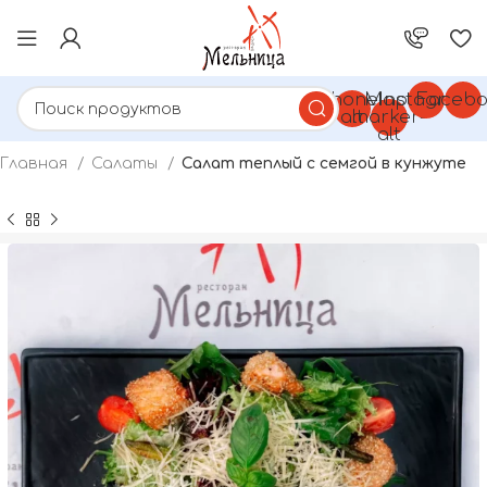
Phone-
Map-
Instagram
Facebo
alt
marker-
alt
Главная
Салаты
Салат теплый с семгой в кунжуте