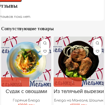
тзывы
тзывов пока нет.
Сопутствующие товары
Судак с овощами
Из телячьей вырезки
Горячие Блюда
Блюда на Мангале
,
Шашлык