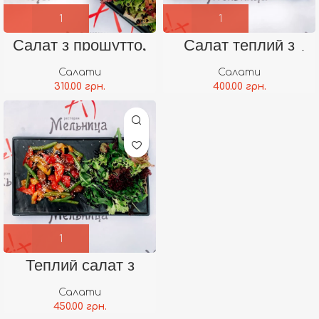
Салат з прошутто,
Салат теплий з
грушею та сиром
сьомгою в кунжуті
Дор Блю
Салати
Салати
310.00
грн.
400.00
грн.
Теплий салат з
телятини та овочами
у соусі Унагі
Салати
450.00
грн.