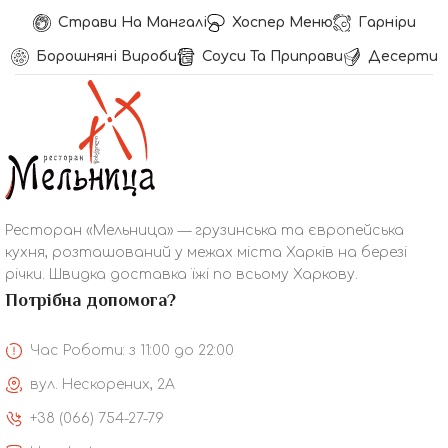
Страви На Мангалі
Хоспер Меню
Гарніри
Борошняні Вироби
Соуси Та Приправи
Десерти
Ресторан «Мельница» — грузинська та європейська
кухня, розташований у межах міста Харків на березі
річки. Швидка доставка їжі по всьому Харкову.
Потрібна допомога?
Час Роботи: з 11:00 до 22:00
вул. Нескорених, 2А
+38 (066) 754-27-79