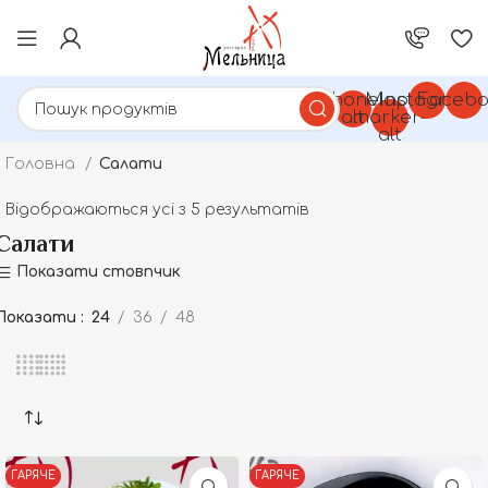
Phone-
Map-
Instagram
Facebo
alt
marker-
alt
Головна
Салати
Відображаються усі з 5 результатів
Салати
Показати стовпчик
Показати
24
36
48
ГАРЯЧЕ
ГАРЯЧЕ