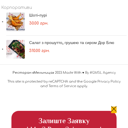
Корпоративи
Шоті-пурі
30.00
грн.
Салат з прошутто, грушею та сиром Дор Блю
310.00
грн.
Ресторан «Мельница»
2023 Made With ♥
By #GMSL Agency
This site is protected by reCAPTCHA and the Google
Privacy Policy
and
Terms of Service
apply.
Залиште Заявку