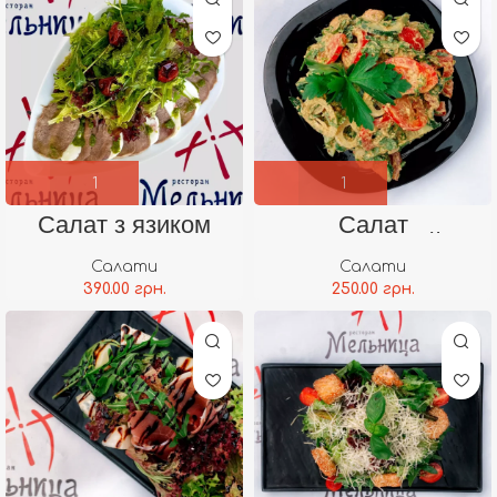
Салат з язиком
Салат
«Грузинський»
Салати
Салати
390.00
грн.
250.00
грн.