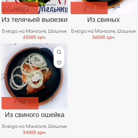
Из телячьей вырезки
Из свиных
ребрышек
Блюда на Мангале
,
Шашлык
Блюда на Мангале
,
Шашлык
650.00
грн.
360.00
грн.
Из свиного ошейка
Блюда на Мангале
,
Шашлык
340.00
грн.