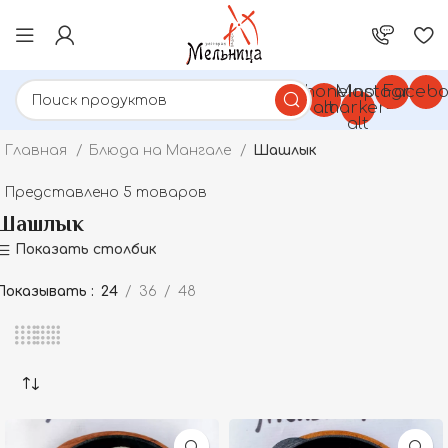
Phone-
Map-
Instagram
Facebo
alt
marker-
alt
Главная
Блюда на Мангале
Шашлык
Представлено 5 товаров
Шашлык
Показать столбик
Показывать
24
36
48