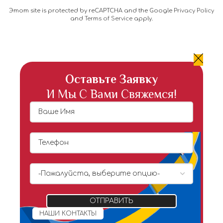
Этот site is protected by reCAPTCHA and the Google
Privacy Policy
and
Terms of Service
apply.
Оставьте Заявку
И Мы С Вами Свяжемся!
НАШИ КОНТАКТЫ