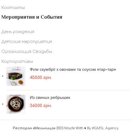
Контакты
Мероприятия и События
День рождения
Детские мероприятия
Организация Свадьбы
Корпоративы
Філе скумбрії з овочами та соусом «тар-тар»
450.00
грн.
Из свиных ребрышек
360.00
грн.
Ресторан «Мельница»
2023 Made With ♥
By #GMSL Agency