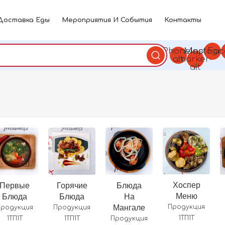
Доставка Еды
Мероприятия И События
Контакты
Phone-
Map-
Instagr
Fac
alt
marker-
alt
Хоспер
Первые
Горячие
Блюда
Меню
Блюда
Блюда
На
Мангале
Продукция
Продукция
Продукция
1ТП1Т
1ТП1Т
1ТП1Т
Продукция