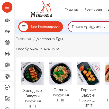
Главная
Ресторан
Все Категории
Главная
Доставка Еды
Отображение 1–24 из 55
Салаты
Горячие
Холодные
Закуски
Закуски
Продукция
1ТП1Т
Продукция
Продукция
1ТП1Т
1ТП1Т