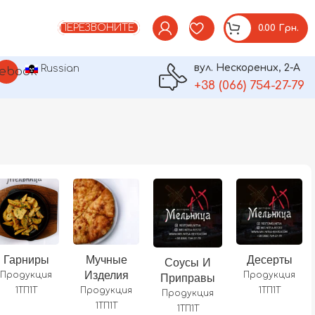
ПЕРЕЗВОНИТЕ
0.00
Грн.
вул. Нескорених, 2-А
Russian
am
ebook
+38 (066) 754-27-79
Гарниры
Мучные
Десерты
Соусы И
Изделия
Продукция
Продукция
Приправы
1ТП1Т
Продукция
1ТП1Т
Продукция
1ТП1Т
1ТП1Т