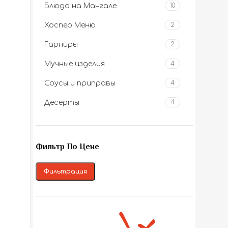
Блюда на Мангале
10
Хоспер Меню
2
Гарниры
2
Мучные изделия
4
Соусы и приправы
4
Десерты
4
Фильтр По Цене
Фильтрация
Минимальная цена
Максимальная цена