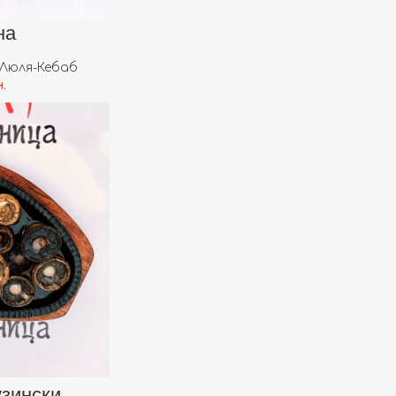
орзину
на
Люля-Кебаб
.
орзину
узински