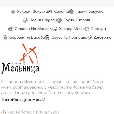
Холодні Закуски
Салати
Гарячі Закуски
Перші Страви
Гарячі Страви
Страви На Мангалі
Хоспер Меню
Гарніри
Борошняні Вироби
Соуси Та Приправи
Десерти
Ресторан «Мельница» — грузинська та європейська
кухня, розташований у межах міста Харків на березі
річки. Швидка доставка їжі по всьому Харкову.
Потрібна допомога?
Час Роботи: з 11:00 до 22:00