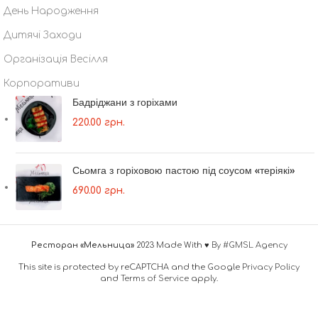
День Народження
Дитячі Заходи
Організація Весілля
Корпоративи
Бадріджани з горіхами
220.00
грн.
Сьомга з горіховою пастою під соусом «теріякі»
690.00
грн.
Ресторан «Мельница»
2023 Made With ♥
By #GMSL Agency
This site is protected by reCAPTCHA and the Google
Privacy Policy
and
Terms of Service
apply.