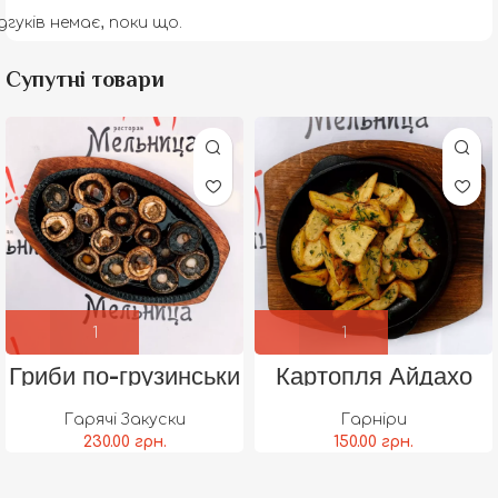
дгуків немає, поки що.
Супутні товари
Гриби по-грузинськи
Картопля Айдахо
Гарячі Закуски
Гарніри
230.00
грн.
150.00
грн.