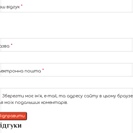
*
аш відгук
*
азва
*
лектронна пошта
Зберегти моє ім'я, e-mail, та адресу сайту в цьому браузе
ля моїх подальших коментарів.
ідгуки