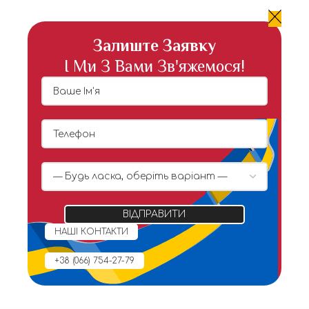
Залиште Заявку
І Ми З Вами Зв'яжемося!
НАШІ КОНТАКТИ
+38 (066) 754-27-79