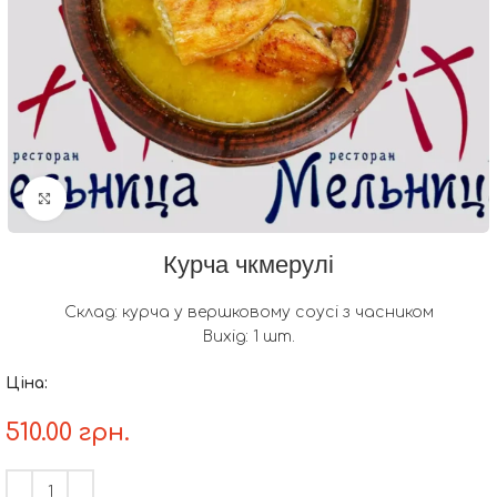
Натисніть, щоб збільшити
Курча чкмерулі
Склад: курча у вершковому соусі з часником
Вихід: 1 шт.
Ціна:
510.00
грн.