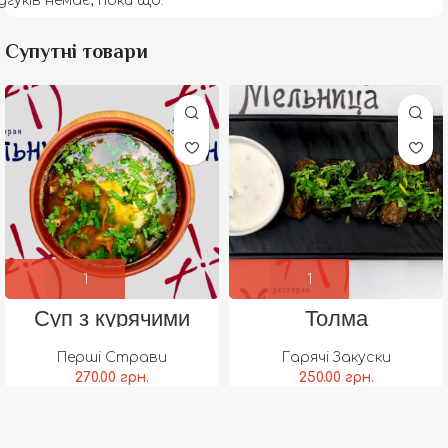
дгуків немає, поки що.
Супутні товари
Суп з курячими
Толма
тельбухами
Перші Страви
Гарячі Закуски
270.00
грн.
250.00
грн.