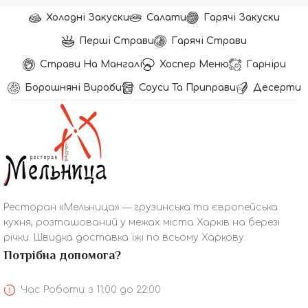
Холодні Закуски
Салати
Гарячі Закуски
Перші Страви
Гарячі Страви
Страви На Мангалі
Хоспер Меню
Гарніри
Борошняні Вироби
Соуси Та Приправи
Десерти
Ресторан «Мельница» — грузинська та європейська
кухня, розташований у межах міста Харків на березі
річки. Швидка доставка їжі по всьому Харкову.
Потрібна допомога?
Час Роботи: з 11:00 до 22:00