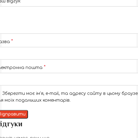
*
аш відгук
*
азва
*
лектронна пошта
Зберегти моє ім'я, e-mail, та адресу сайту в цьому браузе
ля моїх подальших коментарів.
ідгуки