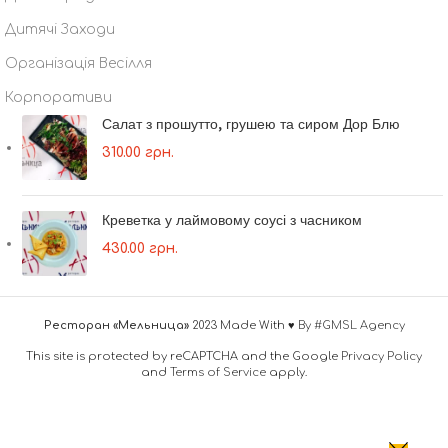
Дитячі Заходи
Організація Весілля
Корпоративи
Салат з прошутто, грушею та сиром Дор Блю
310.00
грн.
Креветка у лаймовому соусі з часником
430.00
грн.
Ресторан «Мельница»
2023 Made With ♥
By #GMSL Agency
This site is protected by reCAPTCHA and the Google
Privacy Policy
and
Terms of Service
apply.