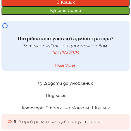
В Кошик
Купити Зараз
Потрібна консультації адміністратора?
Зателефонуйте і ми допоможемо Вам.
(066) 754-27-79
Наш Viber
Додати до улюблених
Поділись:
Категорії:
Страви на Мангалі
,
Шашлик
8
Людей дивляться цей продукт зараз!