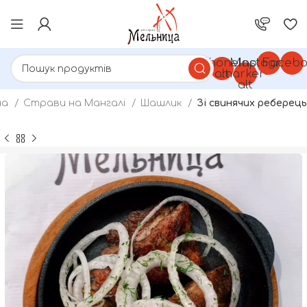
Phone-
Map-
Instagram
Facebo
alt
marker-
alt
на
Страви на Мангалі
Шашлик
Зі свинячих реберець