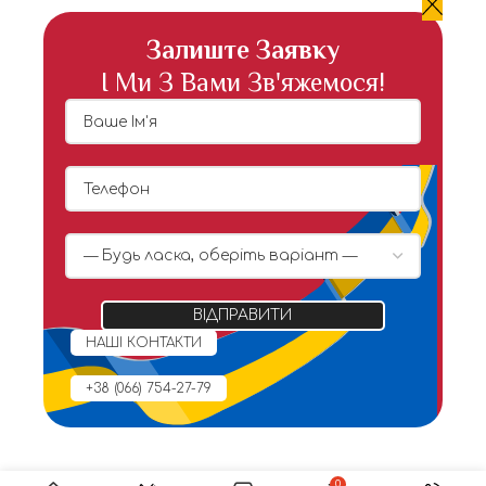
Залиште Заявку
І Ми З Вами Зв'яжемося!
НАШІ КОНТАКТИ
+38 (066) 754-27-79
0