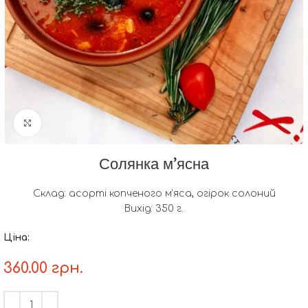
Натисніть, щоб збільшити
Солянка м’ясна
Склад: асорті копченого м’яса, огірок солоний
Вихід: 350 г.
Ціна:
360.00
грн.