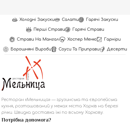
Холодні Закуски
Салати
Гарячі Закуски
Перші Страви
Гарячі Страви
Страви На Мангалі
Хоспер Меню
Гарніри
Борошняні Вироби
Соуси Та Приправи
Десерти
Ресторан «Мельница» — грузинська та європейська
кухня, розташований у межах міста Харків на березі
річки. Швидка доставка їжі по всьому Харкову.
Потрібна допомога?