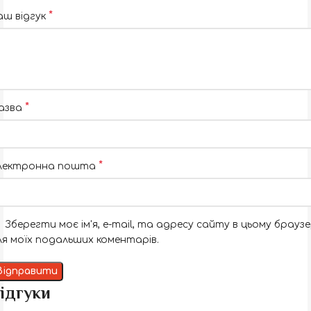
*
аш відгук
*
азва
*
лектронна пошта
Зберегти моє ім'я, e-mail, та адресу сайту в цьому браузе
ля моїх подальших коментарів.
ідгуки