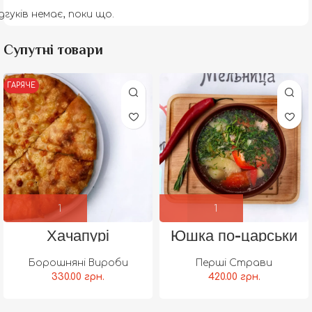
дгуків немає, поки що.
Супутні товари
ГАРЯЧЕ
Хачапурі
Юшка по-царськи
імеретинське
Борошняні Вироби
Перші Страви
330.00
грн.
420.00
грн.