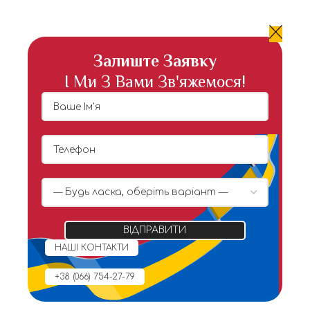
Залиште Заявку
І Ми З Вами Зв'яжемося!
НАШІ КОНТАКТИ
+38 (066) 754-27-79