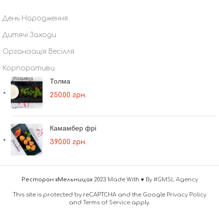
День Народження
Дитячі Заходи
Організація Весілля
Корпоративи
Толма
250.00
грн.
Камамбер фрі
390.00
грн.
Ресторан «Мельница»
2023 Made With ♥
By #GMSL Agency
This site is protected by reCAPTCHA and the Google
Privacy Policy
and
Terms of Service
apply.