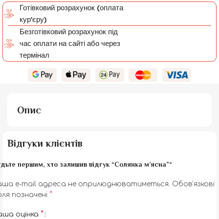
Готівковий розрахунок (оплата
кур'єру)
Безготівковий розрахунок під
час оплати на сайті або через
термінал
Опис
Відгуки клієнтів
дьте першим, хто залишив відгук “Солянка м’ясна”“
аша e-mail адреса не оприлюднюватиметься.
Обов’язкові
*
оля позначені
*
аша оцінка