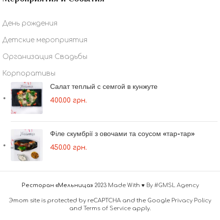
День рождения
Детские мероприятия
Организация Свадьбы
Корпоративы
Салат теплый с семгой в кунжуте
400.00
грн.
Філе скумбрії з овочами та соусом «тар-тар»
450.00
грн.
Ресторан «Мельница»
2023 Made With ♥
By #GMSL Agency
Этот site is protected by reCAPTCHA and the Google
Privacy Policy
and
Terms of Service
apply.