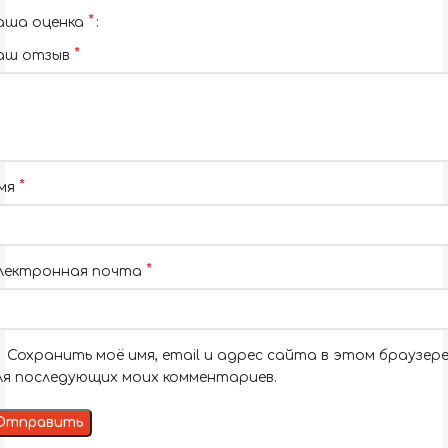
*
аша оценка
*
аш отзыв
*
мя
*
лектронная почта
Сохранить моё имя, email и адрес сайта в этом браузер
ля последующих моих комментариев.