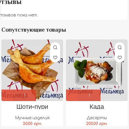
тзывы
тзывов пока нет.
Сопутствующие товары
Шоти-пури
Када
Мучные изделия
Десерты
30.00
грн.
200.00
грн.