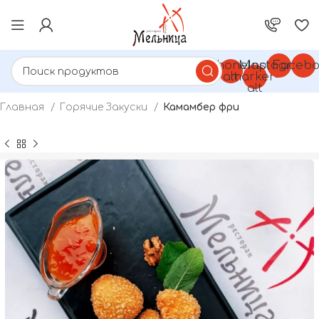
Phone-
Map-
Instagram
Facebo
alt
marker-
alt
Главная
Горячие Закуски
Камамбер фри